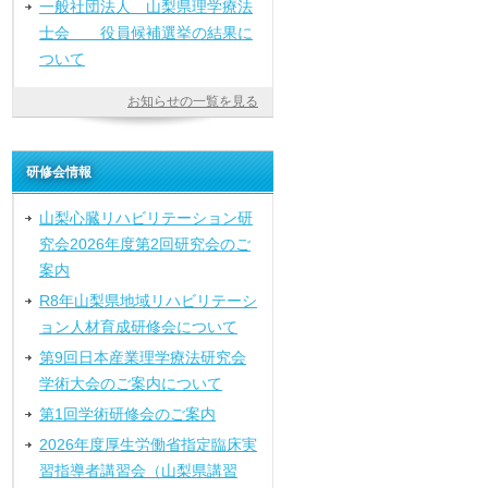
一般社団法人 山梨県理学療法
士会 役員候補選挙の結果に
ついて
お知らせの一覧を見る
研修会情報
山梨心臓リハビリテーション研
究会2026年度第2回研究会のご
案内
R8年山梨県地域リハビリテーシ
ョン人材育成研修会について
第9回日本産業理学療法研究会
学術大会のご案内について
第1回学術研修会のご案内
2026年度厚生労働省指定臨床実
習指導者講習会（山梨県講習