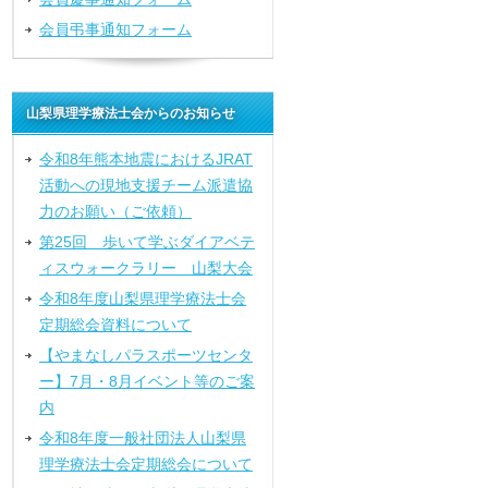
会員弔事通知フォーム
山梨県理学療法士会からのお知らせ
令和8年熊本地震におけるJRAT
活動への現地支援チーム派遣協
力のお願い（ご依頼）
第25回 歩いて学ぶダイアベテ
ィスウォークラリー 山梨大会
令和8年度山梨県理学療法士会
定期総会資料について
【やまなしパラスポーツセンタ
ー】7月・8月イベント等のご案
内
令和8年度一般社団法人山梨県
理学療法士会定期総会について