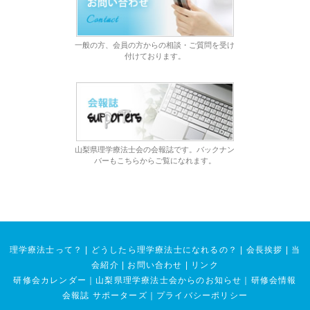
一般の方、会員の方からの相談・ご質問を受け
付けております。
山梨県理学療法士会の会報誌です。バックナン
バーもこちらからご覧になれます。
理学療法士って？
|
どうしたら理学療法士になれるの？
|
会長挨拶
|
当
会紹介
|
お問い合わせ
|
リンク
研修会カレンダー
｜
山梨県理学療法士会からのお知らせ
｜
研修会情報
会報誌 サポーターズ
｜
プライバシーポリシー