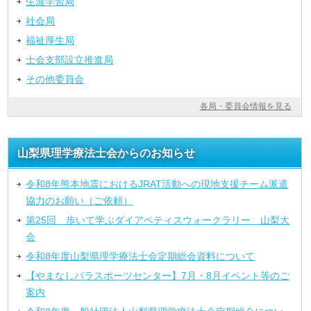
生涯学習局
社会局
福祉厚生局
士会支部設立推進局
その他委員会
各局・委員会情報を見る
山梨県理学療法士会からのお知らせ
令和8年熊本地震におけるJRAT活動への現地支援チーム派遣
協力のお願い（ご依頼）
第25回 歩いて学ぶダイアベティスウォークラリー 山梨大
会
令和8年度山梨県理学療法士会定期総会資料について
【やまなしパラスポーツセンター】7月・8月イベント等のご
案内