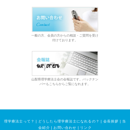
一般の方、会員の方からの相談・ご質問を受け
付けております。
山梨県理学療法士会の会報誌です。バックナン
バーもこちらからご覧になれます。
理学療法士って？
|
どうしたら理学療法士になれるの？
|
会長挨拶
|
当
会紹介
|
お問い合わせ
|
リンク