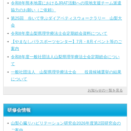
令和8年熊本地震におけるJRAT活動への現地支援チーム派遣
協力のお願い（ご依頼）
第25回 歩いて学ぶダイアベティスウォークラリー 山梨大
会
令和8年度山梨県理学療法士会定期総会資料について
【やまなしパラスポーツセンター】7月・8月イベント等のご
案内
令和8年度一般社団法人山梨県理学療法士会定期総会につい
て
一般社団法人 山梨県理学療法士会 役員候補選挙の結果
について
お知らせの一覧を見る
研修会情報
山梨心臓リハビリテーション研究会2026年度第2回研究会の
ご案内