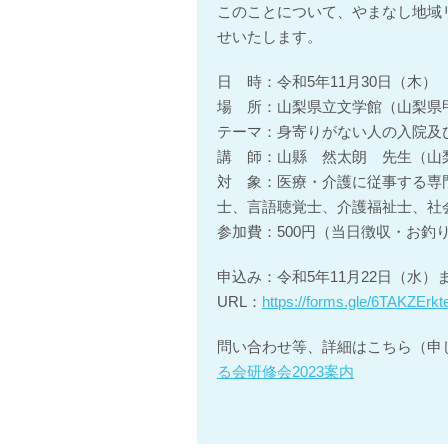
このことについて、やまなし地域
せいたします。
日 時：令和5年11月30日（木） 1
場 所：山梨県立文学館（山梨県甲
テーマ：身寄りがない人の入院及
講 師：山縣 然太朗 先生（山
対 象：医療・介護に従事する専
士、言語聴覚士、介護福祉士、社
参加費：500円（当日徴収・お釣
申込み：令和5年11月22日（水
URL：
https://forms.gle/6TAKZErk
問い合わせ等、詳細はこちら（申
る会研修会2023案内