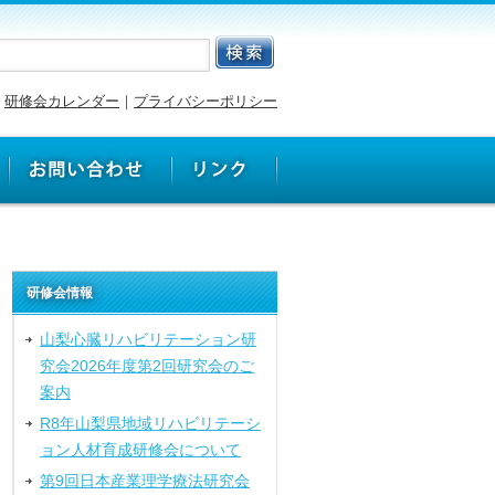
研修会カレンダー
｜
プライバシーポリシー
研修会情報
山梨心臓リハビリテーション研
究会2026年度第2回研究会のご
案内
R8年山梨県地域リハビリテーシ
ョン人材育成研修会について
第9回日本産業理学療法研究会