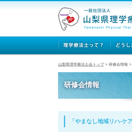
山梨県理学療法士会トップ
> 研修会情報 
研修会情報
「やまなし地域リハ‐ケア