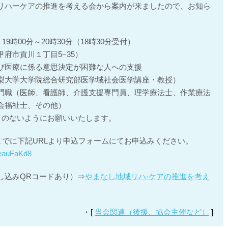
リハーケアの推進を考える会から案内が来ましたので、お知ら
9時00分～20時30分（18時30分受付）
府市貢川１丁目5−35）
び医療に係る意思決定が困難な人への支援
梨大学大学院総合研究部医学域社会医学講座・教授）
門職（医師、看護師、介護支援専門員、理学療法士、作業療法
会福祉士、その他）
りのないようにお願いいたします。
）までに下記URLより申込フォームにてお申込みください。
teauFaKd8
し込みQRコードあり）⇒
やまなし地域リハ‐ケアの推進を考え
[
当会関連（後援、協会主催など）
]