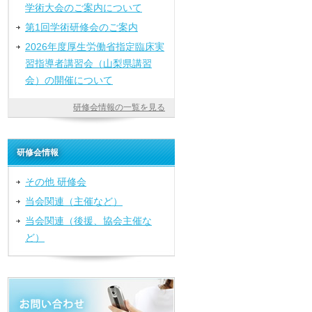
学術大会のご案内について
第1回学術研修会のご案内
2026年度厚生労働省指定臨床実
習指導者講習会（山梨県講習
会）の開催について
研修会情報の一覧を見る
研修会情報
その他 研修会
当会関連（主催など）
当会関連（後援、協会主催な
ど）