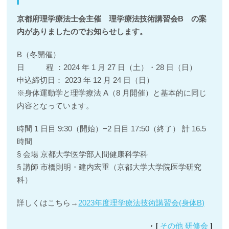
京都府理学療法士会主催 理学療法技術講習会B の案
内がありましたのでお知らせします。
B（冬開催）
⽇ 程 ：2024 年 1 ⽉ 27 ⽇（⼟）・28 ⽇（⽇）
申込締切⽇： 2023 年 12 ⽉ 24 ⽇（⽇）
※⾝体運動学と理学療法 A（8 ⽉開催）と基本的に同じ
内容となっています。
時間 1 ⽇⽬ 9:30（開始）−2 ⽇⽬ 17:50（終了） 計 16.5
時間
§ 会場 京都⼤学医学部⼈間健康科学科
§ 講師 市橋則明・建内宏重（京都⼤学⼤学院医学研究
科）
詳しくはこちら→
2023年度理学療法技術講習会(身体B)
[
その他 研修会
]