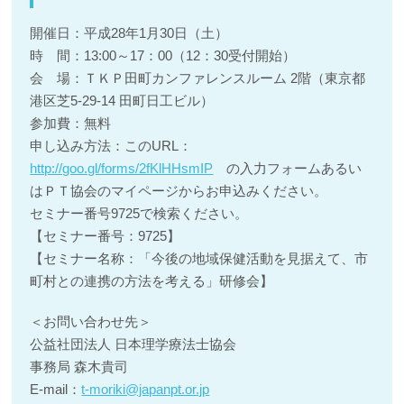
開催日：平成28年1月30日（土）
時 間：13:00～17：00（12：30受付開始）
会 場：ＴＫＰ田町カンファレンスルーム 2階（東京都
港区芝5-29-14 田町日工ビル）
参加費：無料
申し込み方法：このURL：
http://goo.gl/forms/2fKlHHsmIP
の入力フォームあるい
はＰＴ協会のマイページからお申込みください。
セミナー番号9725で検索ください。
【セミナー番号：9725】
【セミナー名称：「今後の地域保健活動を見据えて、市
町村との連携の方法を考える」研修会】
＜お問い合わせ先＞
公益社団法人 日本理学療法士協会
事務局 森木貴司
E-mail：
t-moriki@japanpt.or.jp