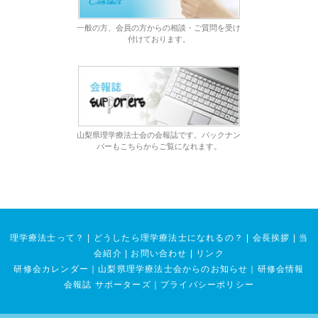
一般の方、会員の方からの相談・ご質問を受け
付けております。
山梨県理学療法士会の会報誌です。バックナン
バーもこちらからご覧になれます。
理学療法士って？
|
どうしたら理学療法士になれるの？
|
会長挨拶
|
当
会紹介
|
お問い合わせ
|
リンク
研修会カレンダー
｜
山梨県理学療法士会からのお知らせ
｜
研修会情報
会報誌 サポーターズ
｜
プライバシーポリシー