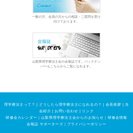
一般の方、会員の方からの相談・ご質問を受け
付けております。
山梨県理学療法士会の会報誌です。バックナン
バーもこちらからご覧になれます。
理学療法士って？
|
どうしたら理学療法士になれるの？
|
会長挨拶
|
当
会紹介
|
お問い合わせ
|
リンク
研修会カレンダー
｜
山梨県理学療法士会からのお知らせ
｜
研修会情報
会報誌 サポーターズ
｜
プライバシーポリシー