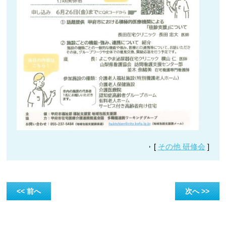
[
その他 研修会
]
<< 前へ
次へ >>