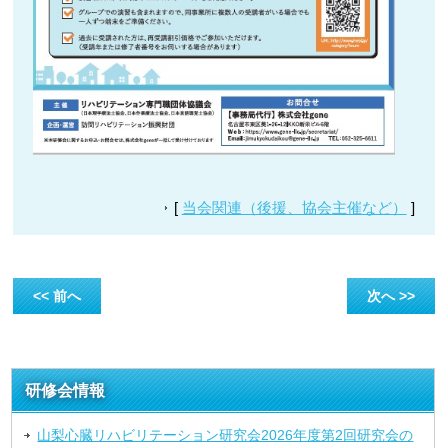
[
当会関連（後援、協会主催など）
]
<< 前へ
次へ >>
研修会情報
山梨心臓リハビリテーション研究会2026年度第2回研究会の