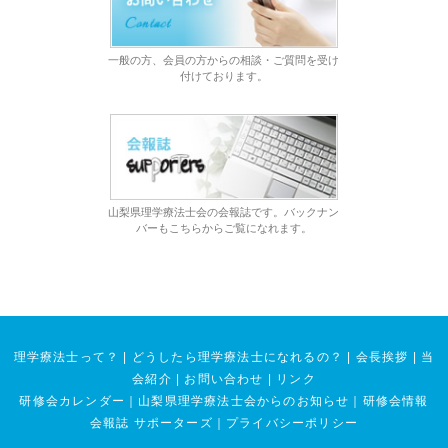
一般の方、会員の方からの相談・ご質問を受け
付けております。
山梨県理学療法士会の会報誌です。バックナン
バーもこちらからご覧になれます。
理学療法士って？
|
どうしたら理学療法士になれるの？
|
会長挨拶
|
当
会紹介
|
お問い合わせ
|
リンク
研修会カレンダー
｜
山梨県理学療法士会からのお知らせ
｜
研修会情報
会報誌 サポーターズ
｜
プライバシーポリシー