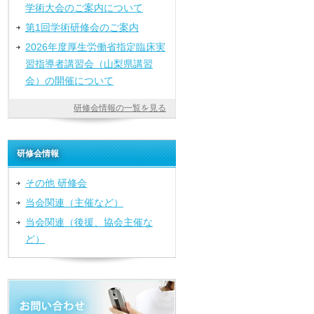
学術大会のご案内について
第1回学術研修会のご案内
2026年度厚生労働省指定臨床実
習指導者講習会（山梨県講習
会）の開催について
研修会情報の一覧を見る
研修会情報
その他 研修会
当会関連（主催など）
当会関連（後援、協会主催な
ど）