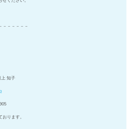
らせください。
。
－－－－－－－
籔上 知子
p
905
ております。