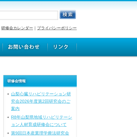
研修会カレンダー
｜
プライバシーポリシー
研修会情報
山梨心臓リハビリテーション研
究会2026年度第2回研究会のご
案内
R8年山梨県地域リハビリテーシ
ョン人材育成研修会について
第9回日本産業理学療法研究会