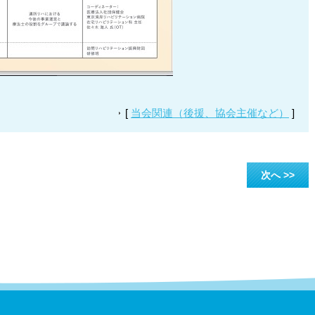
[
当会関連（後援、協会主催など）
]
次へ >>