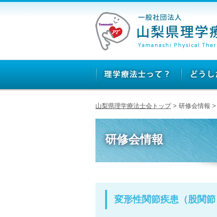
山梨県理学療法士会トップ
> 研修会情報
研修会情報
変形性関節疾患（股関節