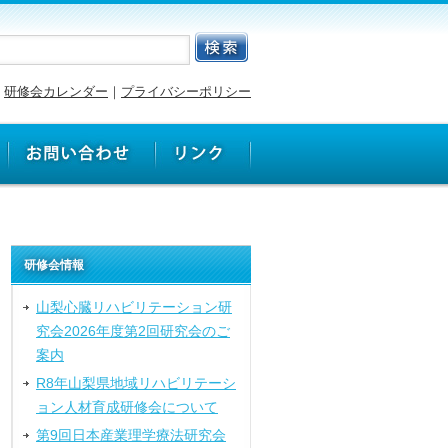
研修会カレンダー
｜
プライバシーポリシー
研修会情報
山梨心臓リハビリテーション研
究会2026年度第2回研究会のご
案内
R8年山梨県地域リハビリテーシ
ョン人材育成研修会について
第9回日本産業理学療法研究会