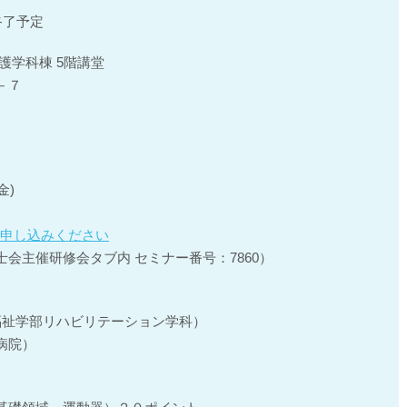
0終了予定
護学科棟 5階講堂
－７
金)
お申し込みください
会主催研修会タブ内 セミナー番号：7860）
福祉学部リハビリテーション学科）
病院）