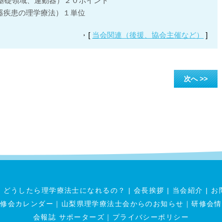
基礎領域、運動器）２０ポイント
動器疾患の理学療法）１単位
[
当会関連（後援、協会主催など）
]
次へ >>
|
どうしたら理学療法士になれるの？
|
会長挨拶
|
当会紹介
|
お
研修会カレンダー
｜
山梨県理学療法士会からのお知らせ
｜
研修会情
会報誌 サポーターズ
｜
プライバシーポリシー