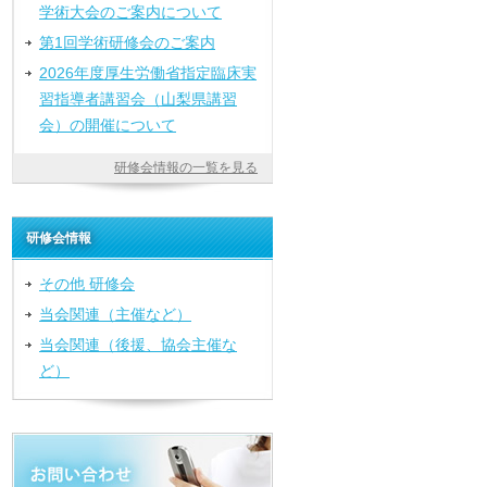
学術大会のご案内について
第1回学術研修会のご案内
2026年度厚生労働省指定臨床実
習指導者講習会（山梨県講習
会）の開催について
研修会情報の一覧を見る
研修会情報
その他 研修会
当会関連（主催など）
当会関連（後援、協会主催な
ど）