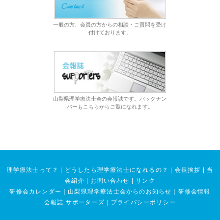
一般の方、会員の方からの相談・ご質問を受け
付けております。
山梨県理学療法士会の会報誌です。バックナン
バーもこちらからご覧になれます。
理学療法士って？
|
どうしたら理学療法士になれるの？
|
会長挨拶
|
当
会紹介
|
お問い合わせ
|
リンク
研修会カレンダー
｜
山梨県理学療法士会からのお知らせ
｜
研修会情報
会報誌 サポーターズ
｜
プライバシーポリシー