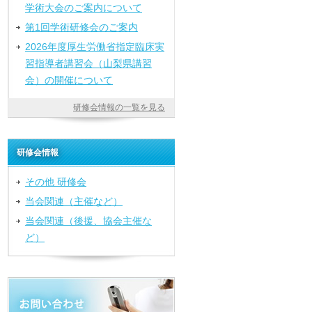
学術大会のご案内について
第1回学術研修会のご案内
2026年度厚生労働省指定臨床実
習指導者講習会（山梨県講習
会）の開催について
研修会情報の一覧を見る
研修会情報
その他 研修会
当会関連（主催など）
当会関連（後援、協会主催な
ど）