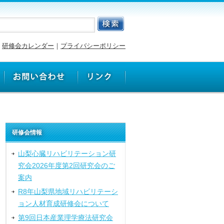
研修会カレンダー
｜
プライバシーポリシー
研修会情報
山梨心臓リハビリテーション研
究会2026年度第2回研究会のご
案内
R8年山梨県地域リハビリテーシ
ョン人材育成研修会について
第9回日本産業理学療法研究会