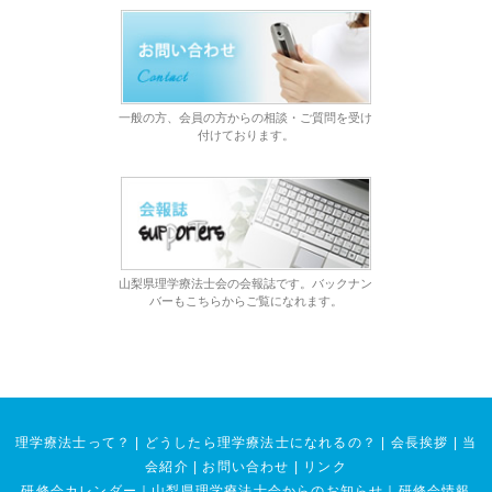
一般の方、会員の方からの相談・ご質問を受け
付けております。
山梨県理学療法士会の会報誌です。バックナン
バーもこちらからご覧になれます。
理学療法士って？
|
どうしたら理学療法士になれるの？
|
会長挨拶
|
当
会紹介
|
お問い合わせ
|
リンク
研修会カレンダー
｜
山梨県理学療法士会からのお知らせ
｜
研修会情報