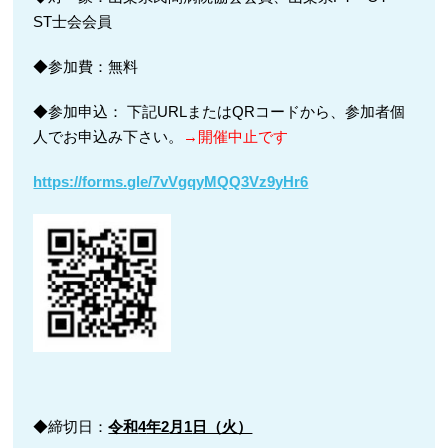
ST士会会員
◆参加費：無料
◆参加申込： 下記URLまたはQRコードから、参加者個
人でお申込み下さい。
→開催中止です
https://forms.gle/7vVgqyMQQ3Vz9yHr6
◆締切日：
令和
4
年2
月1
日（火）