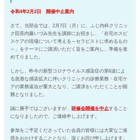
令和4年2月2日 開催中止案内
さて、当部会では、2月7日（月）に、ふじ内科クリニッ
ク院長内藤いづみ先生を講師にお招きし、「在宅ホスピ
スケアの現場について考える～セラピストに求めるもの
～」をテーマにご講演いただく旨をご案内し、準備を進
めてりました。
しかし、昨今の新型コロナウイルス感染症の第6波によ
る急激な感染拡大に伴いクリニックの診療業務・在宅ケ
アの業務逼迫が重大となり、ご講演をいただくことが困
難となりました。
誠に勝手ではございますが、
研修会開催を中止
すること
になりましたので、ご連絡申し上げます。
参加をご予定くださっていた会員の皆様には大変なご迷
惑をおかけすることとなり、深くお詫び申し上げます。