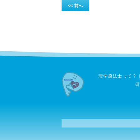
<< 前へ
理学療法士って？