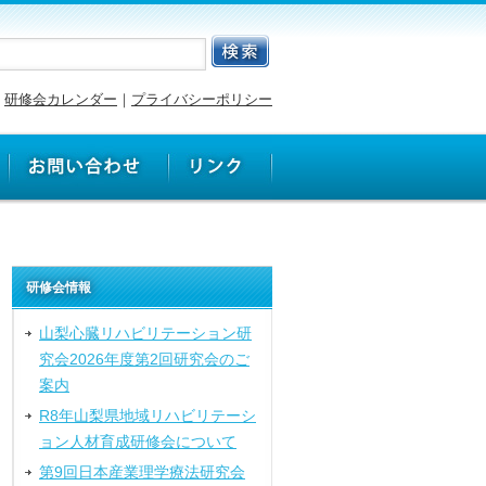
研修会カレンダー
｜
プライバシーポリシー
研修会情報
山梨心臓リハビリテーション研
究会2026年度第2回研究会のご
案内
R8年山梨県地域リハビリテーシ
ョン人材育成研修会について
第9回日本産業理学療法研究会