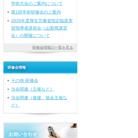
学術大会のご案内について
第1回学術研修会のご案内
2026年度厚生労働省指定臨床実
習指導者講習会（山梨県講習
会）の開催について
研修会情報の一覧を見る
研修会情報
その他 研修会
当会関連（主催など）
当会関連（後援、協会主催な
ど）