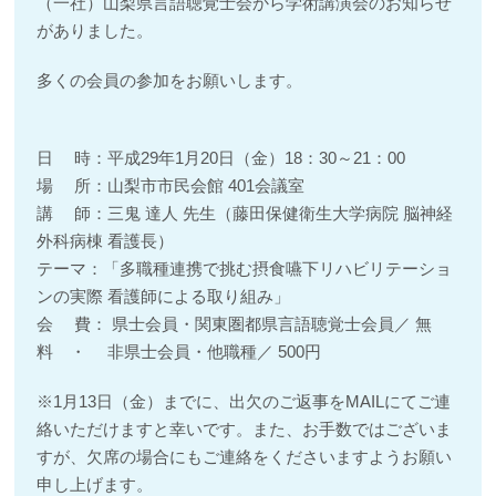
（一社）山梨県言語聴覚士会から学術講演会のお知らせ
がありました。
多くの会員の参加をお願いします。
日 時：平成29年1月20日（金）18：30～21：00
場 所：山梨市市民会館 401会議室
講 師：三鬼 達人 先生（藤田保健衛生大学病院 脳神経
外科病棟 看護長）
テーマ：「多職種連携で挑む摂食嚥下リハビリテーショ
ンの実際 看護師による取り組み」
会 費： 県士会員・関東圏都県言語聴覚士会員／ 無
料 ・ 非県士会員・他職種／ 500円
※1月13日（金）までに、出欠のご返事をMAILにてご連
絡いただけますと幸いです。また、お手数ではございま
すが、欠席の場合にもご連絡をくださいますようお願い
申し上げます。