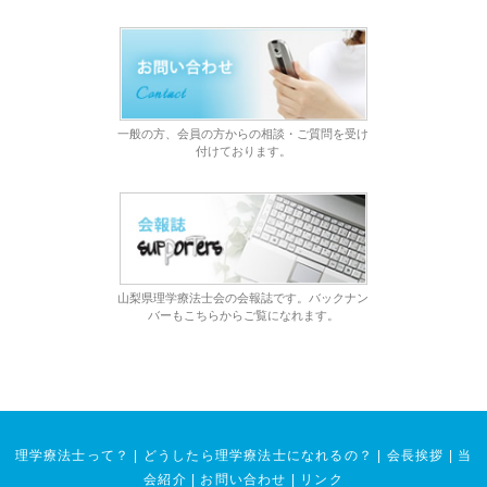
一般の方、会員の方からの相談・ご質問を受け
付けております。
山梨県理学療法士会の会報誌です。バックナン
バーもこちらからご覧になれます。
理学療法士って？
|
どうしたら理学療法士になれるの？
|
会長挨拶
|
当
会紹介
|
お問い合わせ
|
リンク