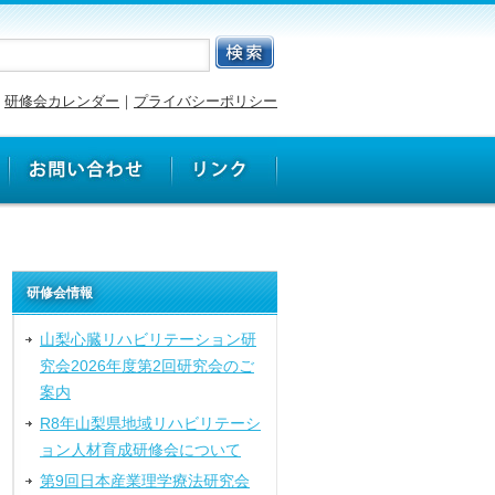
研修会カレンダー
｜
プライバシーポリシー
研修会情報
山梨心臓リハビリテーション研
究会2026年度第2回研究会のご
案内
R8年山梨県地域リハビリテーシ
ョン人材育成研修会について
第9回日本産業理学療法研究会