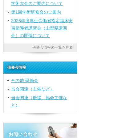
学術大会のご案内について
第1回学術研修会のご案内
2026年度厚生労働省指定臨床実
習指導者講習会（山梨県講習
会）の開催について
研修会情報の一覧を見る
研修会情報
その他 研修会
当会関連（主催など）
当会関連（後援、協会主催な
ど）