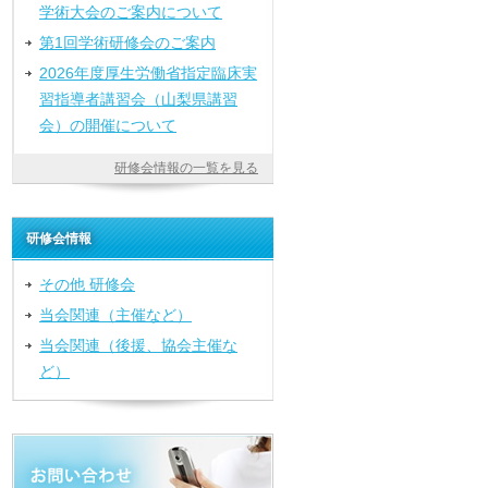
学術大会のご案内について
第1回学術研修会のご案内
2026年度厚生労働省指定臨床実
習指導者講習会（山梨県講習
会）の開催について
研修会情報の一覧を見る
研修会情報
その他 研修会
当会関連（主催など）
当会関連（後援、協会主催な
ど）