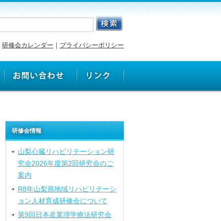
研修会カレンダー
｜
プライバシーポリシー
研修会情報
山梨心臓リハビリテーション研
究会2026年度第2回研究会のご
案内
R8年山梨県地域リハビリテーシ
ョン人材育成研修会について
第9回日本産業理学療法研究会