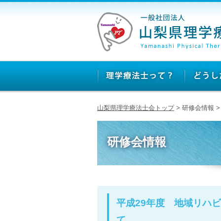
山梨県理学療法士会トップ
> 研修会情報 
研修会情報
平成29年度 地域リハ
て