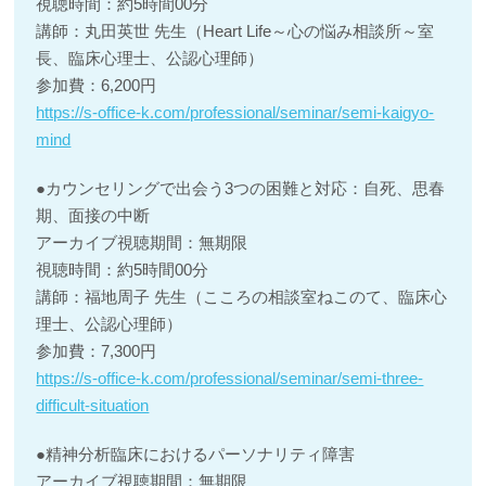
視聴時間：約5時間00分
講師：丸田英世 先生（Heart Life～心の悩み相談所～室
長、臨床心理士、公認心理師）
参加費：6,200円
https://s-office-k.com/professional/seminar/semi-kaigyo-
mind
●カウンセリングで出会う3つの困難と対応：自死、思春
期、面接の中断
アーカイブ視聴期間：無期限
視聴時間：約5時間00分
講師：福地周子 先生（こころの相談室ねこのて、臨床心
理士、公認心理師）
参加費：7,300円
https://s-office-k.com/professional/seminar/semi-three-
difficult-situation
●精神分析臨床におけるパーソナリティ障害
アーカイブ視聴期間：無期限