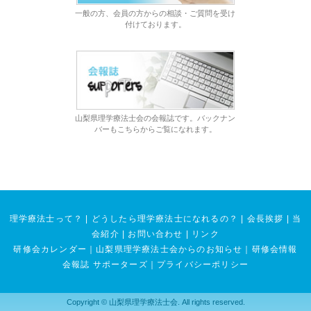
一般の方、会員の方からの相談・ご質問を受け
付けております。
山梨県理学療法士会の会報誌です。バックナン
バーもこちらからご覧になれます。
理学療法士って？
|
どうしたら理学療法士になれるの？
|
会長挨拶
|
当
会紹介
|
お問い合わせ
|
リンク
研修会カレンダー
｜
山梨県理学療法士会からのお知らせ
｜
研修会情報
会報誌 サポーターズ
｜
プライバシーポリシー
Copyright © 山梨県理学療法士会. All rights reserved.