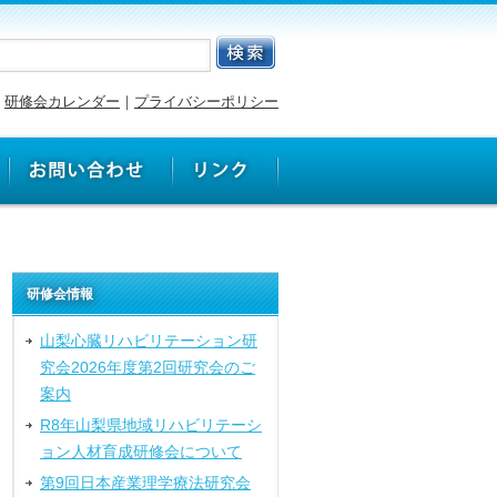
研修会カレンダー
｜
プライバシーポリシー
研修会情報
山梨心臓リハビリテーション研
究会2026年度第2回研究会のご
案内
R8年山梨県地域リハビリテーシ
ョン人材育成研修会について
第9回日本産業理学療法研究会