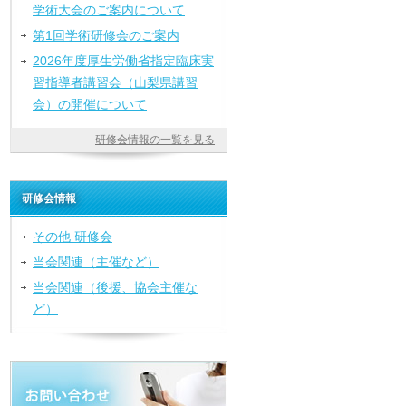
学術大会のご案内について
第1回学術研修会のご案内
2026年度厚生労働省指定臨床実
習指導者講習会（山梨県講習
会）の開催について
研修会情報の一覧を見る
研修会情報
その他 研修会
当会関連（主催など）
当会関連（後援、協会主催な
ど）