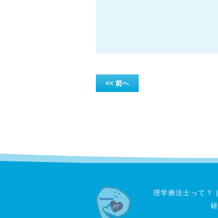
<< 前へ
理学療法士って？