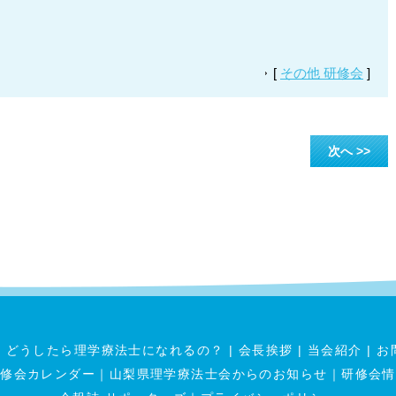
[
その他 研修会
]
次へ >>
|
どうしたら理学療法士になれるの？
|
会長挨拶
|
当会紹介
|
お
研修会カレンダー
｜
山梨県理学療法士会からのお知らせ
｜
研修会情