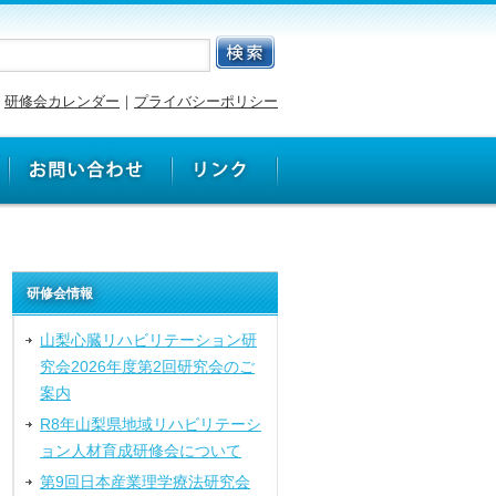
研修会カレンダー
｜
プライバシーポリシー
研修会情報
山梨心臓リハビリテーション研
究会2026年度第2回研究会のご
案内
R8年山梨県地域リハビリテーシ
ョン人材育成研修会について
第9回日本産業理学療法研究会