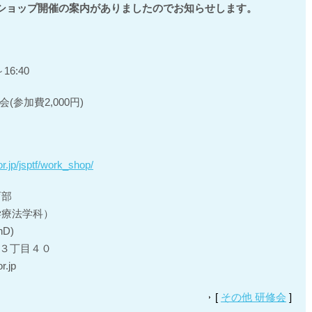
ショップ開催の案内がありましたのでお知らせします。
16:40
参加費2,000円)
or.jp/jsptf/work_shop/
育部
学療法学科）
hD)
路町３丁目４０
.jp
[
その他 研修会
]