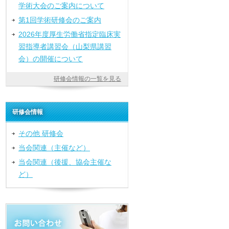
学術大会のご案内について
第1回学術研修会のご案内
2026年度厚生労働省指定臨床実
習指導者講習会（山梨県講習
会）の開催について
研修会情報の一覧を見る
研修会情報
その他 研修会
当会関連（主催など）
当会関連（後援、協会主催な
ど）