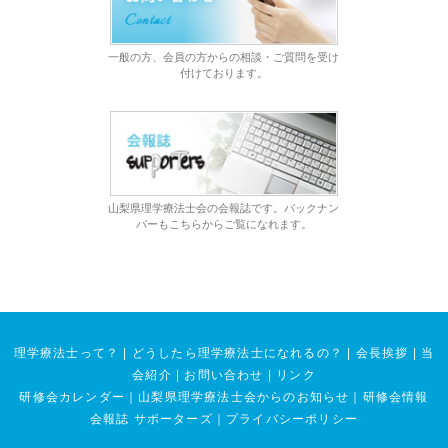
一般の方、会員の方からの相談・ご質問を受け
付けております。
山梨県理学療法士会の会報誌です。バックナン
バーもこちらからご覧になれます。
理学療法士って？
|
どうしたら理学療法士になれるの？
|
会長挨拶
|
当
会紹介
|
お問い合わせ
|
リンク
研修会カレンダー
｜
山梨県理学療法士会からのお知らせ
｜
研修会情報
会報誌 サポーターズ
｜
プライバシーポリシー