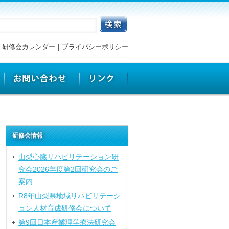
研修会カレンダー
｜
プライバシーポリシー
研修会情報
山梨心臓リハビリテーション研
究会2026年度第2回研究会のご
案内
R8年山梨県地域リハビリテーシ
ョン人材育成研修会について
第9回日本産業理学療法研究会