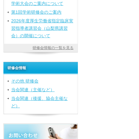
学術大会のご案内について
第1回学術研修会のご案内
2026年度厚生労働省指定臨床実
習指導者講習会（山梨県講習
会）の開催について
研修会情報の一覧を見る
研修会情報
その他 研修会
当会関連（主催など）
当会関連（後援、協会主催な
ど）