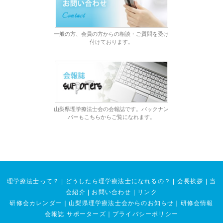
一般の方、会員の方からの相談・ご質問を受け
付けております。
山梨県理学療法士会の会報誌です。バックナン
バーもこちらからご覧になれます。
理学療法士って？
|
どうしたら理学療法士になれるの？
|
会長挨拶
|
当
会紹介
|
お問い合わせ
|
リンク
研修会カレンダー
｜
山梨県理学療法士会からのお知らせ
｜
研修会情報
会報誌 サポーターズ
｜
プライバシーポリシー