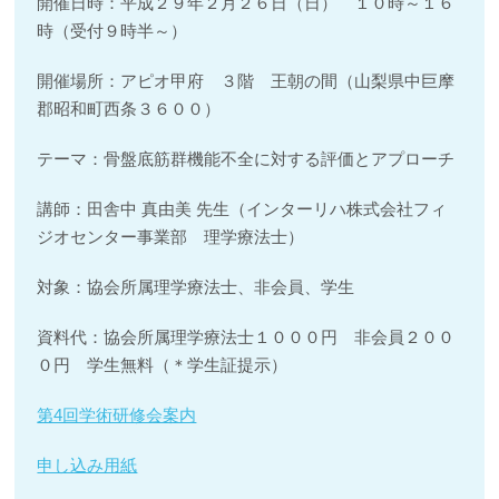
開催日時：平成２９年２月２６日（日） １０時～１６
時（受付９時半～）
開催場所：アピオ甲府 ３階 王朝の間（山梨県中巨摩
郡昭和町西条３６００）
テーマ：骨盤底筋群機能不全に対する評価とアプローチ
講師：田舎中 真由美 先生（インターリハ株式会社フィ
ジオセンター事業部 理学療法士）
対象：協会所属理学療法士、非会員、学生
資料代：協会所属理学療法士１０００円 非会員２００
０円 学生無料（＊学生証提示）
第4回学術研修会案内
申し込み用紙