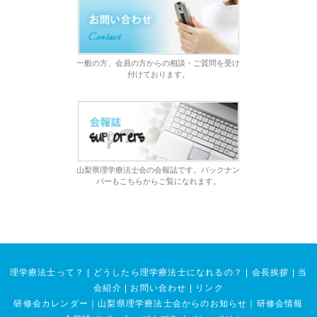
一般の方、会員の方からの相談・ご質問を受け
付けております。
山梨県理学療法士会の会報誌です。バックナン
バーもこちらからご覧になれます。
理学療法士って？
|
どうしたら理学療法士になれるの？
|
会長挨拶
|
当
会紹介
|
お問い合わせ
|
リンク
研修会カレンダー
｜
山梨県理学療法士会からのお知らせ
｜
研修会情報