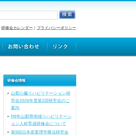
研修会カレンダー
｜
プライバシーポリシー
研修会情報
山梨心臓リハビリテーション研
究会2026年度第2回研究会のご
案内
R8年山梨県地域リハビリテーシ
ョン人材育成研修会について
第9回日本産業理学療法研究会