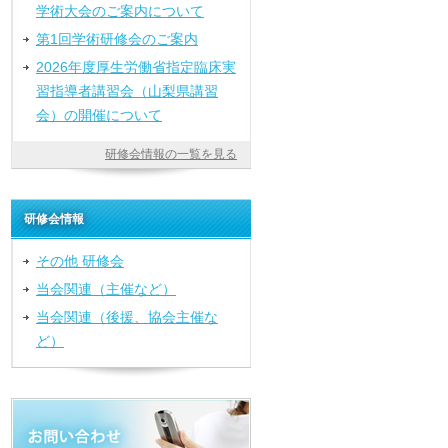
学術大会のご案内について
第1回学術研修会のご案内
2026年度厚生労働省指定臨床実
習指導者講習会（山梨県講習
会）の開催について
研修会情報の一覧を見る
研修会情報
その他 研修会
当会関連（主催など）
当会関連（後援、協会主催な
ど）