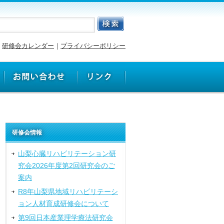
研修会カレンダー
｜
プライバシーポリシー
研修会情報
山梨心臓リハビリテーション研
究会2026年度第2回研究会のご
案内
R8年山梨県地域リハビリテーシ
ョン人材育成研修会について
第9回日本産業理学療法研究会