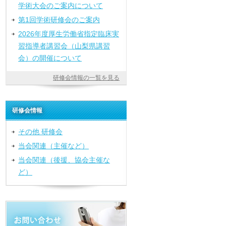
学術大会のご案内について
第1回学術研修会のご案内
2026年度厚生労働省指定臨床実
習指導者講習会（山梨県講習
会）の開催について
研修会情報の一覧を見る
研修会情報
その他 研修会
当会関連（主催など）
当会関連（後援、協会主催な
ど）