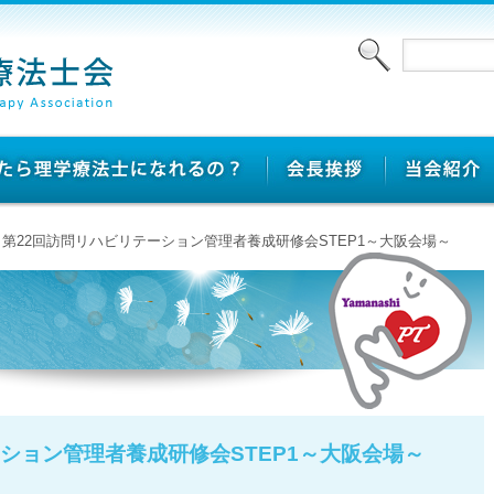
> 第22回訪問リハビリテーション​管理者養成研修会STEP1～大阪会場～
ション​管理者養成研修会STEP1～大阪会場～