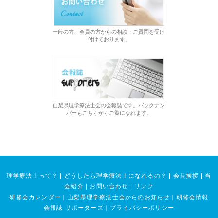
一般の方、会員の方からの相談・ご質問を受け
付けております。
山梨県理学療法士会の会報誌です。バックナン
バーもこちらからご覧になれます。
理学療法士って？
|
どうしたら理学療法士になれるの？
|
会長挨拶
|
当
会紹介
|
お問い合わせ
|
リンク
研修会カレンダー
｜
山梨県理学療法士会からのお知らせ
｜
研修会情報
会報誌 サポーターズ
｜
プライバシーポリシー