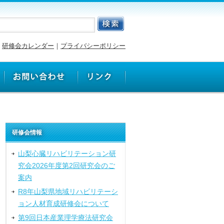
研修会カレンダー
｜
プライバシーポリシー
研修会情報
山梨心臓リハビリテーション研
究会2026年度第2回研究会のご
案内
R8年山梨県地域リハビリテーシ
ョン人材育成研修会について
第9回日本産業理学療法研究会