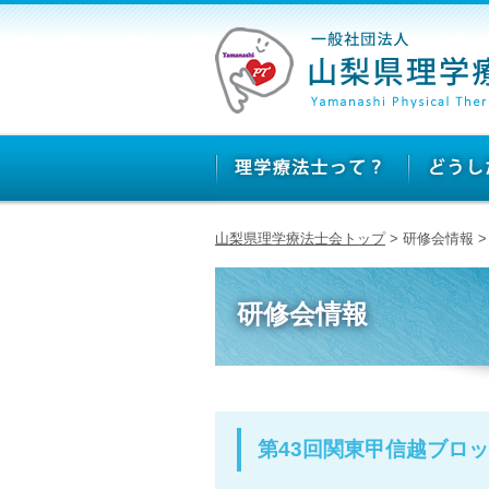
山梨県理学療法士会トップ
> 研修会情報 
研修会情報
第43回関東甲信越ブロ