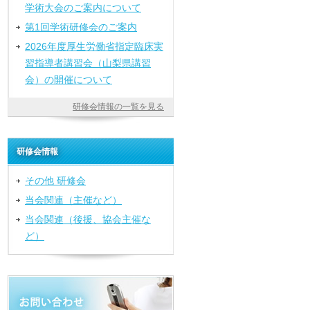
学術大会のご案内について
第1回学術研修会のご案内
2026年度厚生労働省指定臨床実
習指導者講習会（山梨県講習
会）の開催について
研修会情報の一覧を見る
研修会情報
その他 研修会
当会関連（主催など）
当会関連（後援、協会主催な
ど）