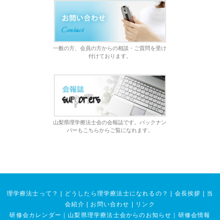
一般の方、会員の方からの相談・ご質問を受け
付けております。
山梨県理学療法士会の会報誌です。バックナン
バーもこちらからご覧になれます。
理学療法士って？
|
どうしたら理学療法士になれるの？
|
会長挨拶
|
当
会紹介
|
お問い合わせ
|
リンク
研修会カレンダー
｜
山梨県理学療法士会からのお知らせ
｜
研修会情報