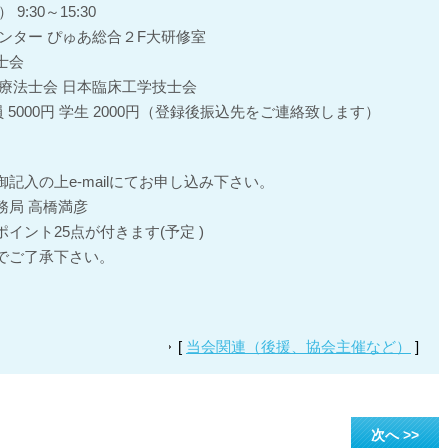
:30～15:30
ンター ぴゅあ総合２F大研修室
士会
療法士会 日本臨床工学技士会
員 5000円 学生 2000円（登録後振込先をご連絡致します）
記入の上e-mailにてお申し込み下さい。
m 事務局 高橋満彦
イント25点が付きます(予定 )
でご了承下さい。
[
当会関連（後援、協会主催など）
]
次へ >>