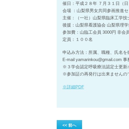
催日：平成２８年 ７月３１日（日） 9
会場 ：山梨県男女共同参画推進セ
主催：（一社）山梨県臨床工学技
後援：山梨県看護協会 山梨県理学
参加費：山臨工会員 3000円 非会
定員：１００名
申込み方法：所属、職種、氏名を御
E-mail yamarinkou@gmail.co
※３学会認定呼吸療法認定士更新ポ
※参加証の再発行は出来ませんの
※詳細PDF
<< 前へ