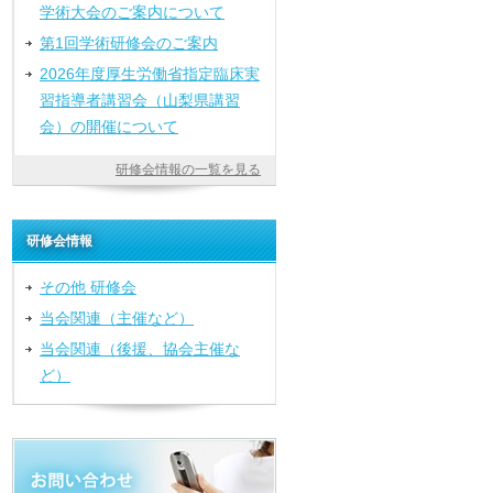
学術大会のご案内について
第1回学術研修会のご案内
2026年度厚生労働省指定臨床実
習指導者講習会（山梨県講習
会）の開催について
研修会情報の一覧を見る
研修会情報
その他 研修会
当会関連（主催など）
当会関連（後援、協会主催な
ど）