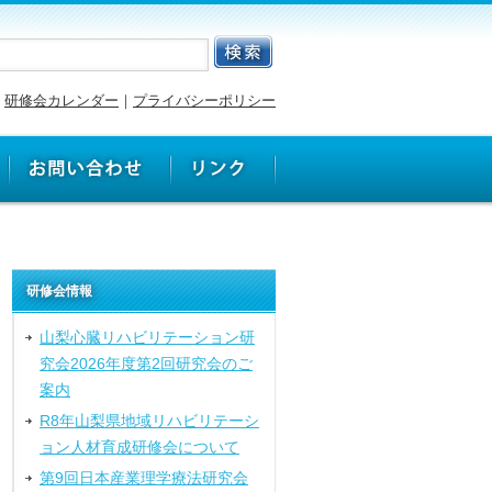
研修会カレンダー
｜
プライバシーポリシー
研修会情報
山梨心臓リハビリテーション研
究会2026年度第2回研究会のご
案内
R8年山梨県地域リハビリテーシ
ョン人材育成研修会について
第9回日本産業理学療法研究会