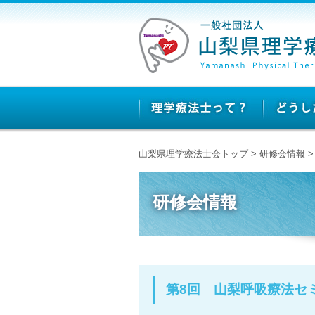
山梨県理学療法士会トップ
> 研修会情報 
研修会情報
第8回 山梨呼吸療法セ