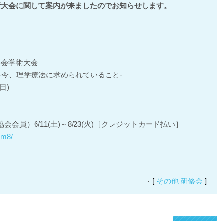
術大会に関して案内が来ましたのでお知らせします。
学会学術大会
-今、理学療法に求められていること-
(日)
員）6/11(土)～8/23(火)［クレジットカード払い］
_dm8/
[
その他 研修会
]