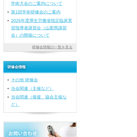
学術大会のご案内について
第1回学術研修会のご案内
2026年度厚生労働省指定臨床実
習指導者講習会（山梨県講習
会）の開催について
研修会情報の一覧を見る
研修会情報
その他 研修会
当会関連（主催など）
当会関連（後援、協会主催な
ど）