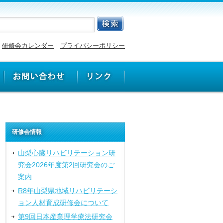
研修会カレンダー
｜
プライバシーポリシー
研修会情報
山梨心臓リハビリテーション研
究会2026年度第2回研究会のご
案内
R8年山梨県地域リハビリテーシ
ョン人材育成研修会について
第9回日本産業理学療法研究会