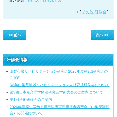
ョン協会（
kanto@iairjapa
n.jp
）
[
その他 研修会
]
<< 前へ
次へ >>
研修会情報
山梨心臓リハビリテーション研究会2026年度第2回研究会の
ご案内
R8年山梨県地域リハビリテーション人材育成研修会について
第9回日本産業理学療法研究会学術大会のご案内について
第1回学術研修会のご案内
2026年度厚生労働省指定臨床実習指導者講習会（山梨県講習
会）の開催について