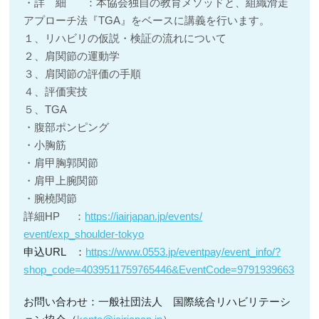
・詳 細 ：本協会独自の教育メソッドと、組織滑走
アプローチ法『TGA』
をベースに講義を行います。
１、リハビリの仮説・検証の流れについて
２、肩関節の運動学
３、肩関節の評価の手順
４、評価実技
５、TGA
・腹部ポンピング
・小胸筋
・肩甲胸郭関節
・肩甲上腕関節
・腕橈関節
詳細HP ：
https://iairjapan.jp/events/
event/exp_shoulder-tokyo
申込URL ：
https://www.0553.jp/
eventpay/event_info/?
shop_
code=4039511759765446&
EventCode=9791939663
お問い合わせ：一般社団法人 国際統合リハビリテーシ