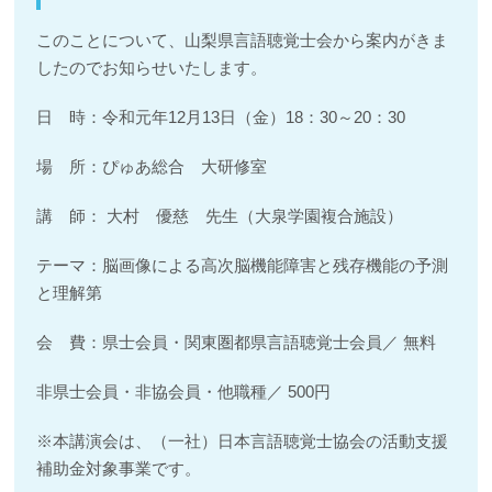
このことについて、山梨県言語聴覚士会から案内がきま
したのでお知らせいたします。
日 時：令和元年12月13日（金）18：30～20：30
場 所：ぴゅあ総合 大研修室
講 師： 大村 優慈 先生（大泉学園複合施設）
テーマ：脳画像による高次脳機能障害と残存機能の予測
と理解第
会 費：県士会員・関東圏都県言語聴覚士会員／ 無料
非県士会員・非協会員・他職種／ 500円
※本講演会は、（一社）日本言語聴覚士協会の活動支援
補助金対象事業です。