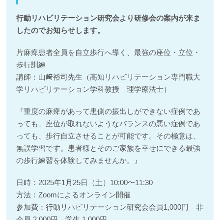
行動リハビリテーション研究会より研修会の案内が来ま
したのでお知らせします。
片麻痺患者全員を自立歩行へ導く、最強の座位・立位・
歩行訓練
講師：山﨑裕司先生（高知リハビリテーション専門職大
学リハビリテーション学科教授 理学療法士）
『重度の麻痺があって患側の振出しができない症例であ
っても、座位が取れないようなバランスの悪い症例であ
っても、歩行自立させることが可能です。その極意は、
無誤学習です。患者様とそのご家族を幸せにできる最強
の歩行練習を体験してみませんか。』
日時：2025年1月25日（土）10:00〜11:30
方法：Zoomによるオンライン開催
参加費：行動リハビリテーション研究会会員1,000円 非
会員 2,000円 学生 1,000円