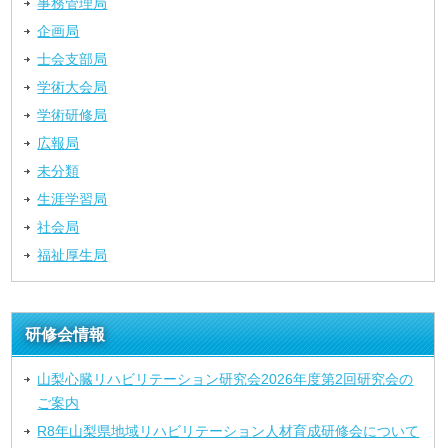
事務管理局
企画局
士会支部局
学術大会局
学術研修局
広報局
未分類
生涯学習局
社会局
福祉厚生局
研修会情報
山梨心臓リハビリテーション研究会2026年度第2回研究会の
ご案内
R8年山梨県地域リハビリテーション人材育成研修会について