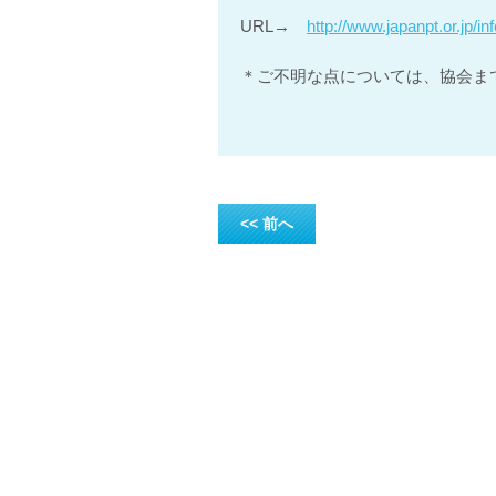
URL→
http://www.japanpt.or.jp/i
＊ご不明な点については、協会ま
<< 前へ