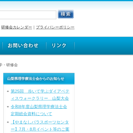
研修会カレンダー
｜
プライバシーポリシー
見学・研修会
山梨県理学療法士会からのお知らせ
第25回 歩いて学ぶダイアベテ
ィスウォークラリー 山梨大会
令和8年度山梨県理学療法士会
定期総会資料について
【やまなしパラスポーツセンタ
ー】7月・8月イベント等のご案