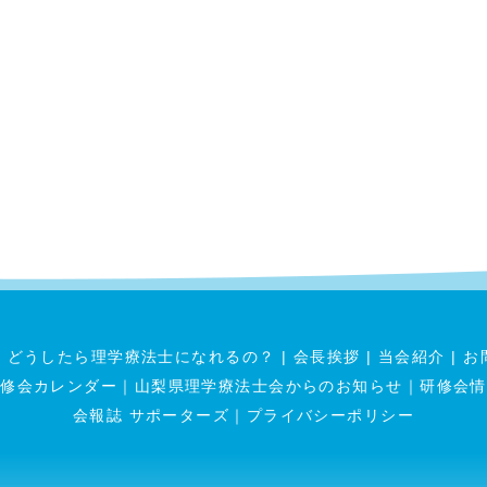
|
どうしたら理学療法士になれるの？
|
会長挨拶
|
当会紹介
|
お
研修会カレンダー
｜
山梨県理学療法士会からのお知らせ
｜
研修会情
会報誌 サポーターズ
｜
プライバシーポリシー