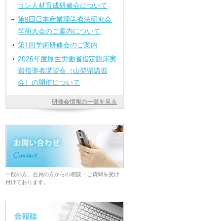
ョン人材育成研修会について
第9回日本産業理学療法研究会
学術大会のご案内について
第1回学術研修会のご案内
2026年度厚生労働省指定臨床実
習指導者講習会（山梨県講習
会）の開催について
研修会情報の一覧を見る
一般の方、会員の方からの相談・ご質問を受け
付けております。