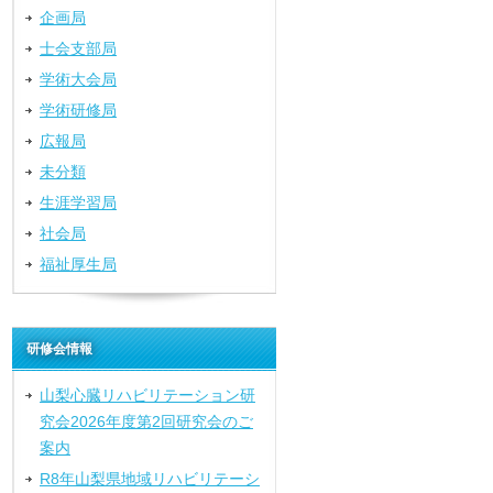
企画局
士会支部局
学術大会局
学術研修局
広報局
未分類
生涯学習局
社会局
福祉厚生局
研修会情報
山梨心臓リハビリテーション研
究会2026年度第2回研究会のご
案内
R8年山梨県地域リハビリテーシ