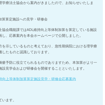
理学療法士協会から案内がきましたので、お知らせいたしま
​加算算定施設への見学・研修会
士協会職能課ではADL維持向上等体制加算を算定している施設
画し、応募案内を本会ホームページで公開しました。
方を示しているものと考えており、急性期病院における理学療
価したものと認識しております。
縟瘡予防に役立てられるものでありますため、本加算がより一
施設見学会および研修会を開催することといたします。
L維持向上等体制加算算定施設見学・研修会応募案内
ています。