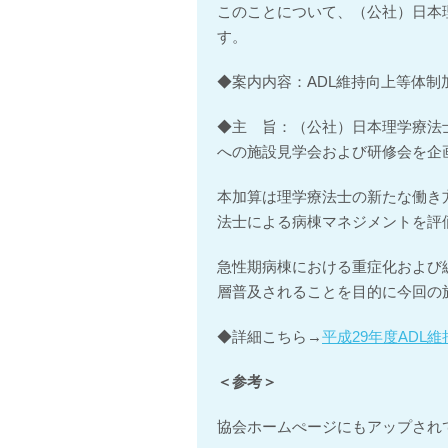
このことについて、（公社）日本
す。
◆案内内容：ADL維持向上等体制
◆主 旨：（公社）日本理学療法
への施設見学会および研修会を企
本加算は理学療法士の新たな働き
法士による病棟マネジメントを評
急性期病棟における重症化および
層普及されることを目的に今回の
◆詳細こちら→
平成29年度AD
＜参考＞
協会ホームぺージにもアップされ