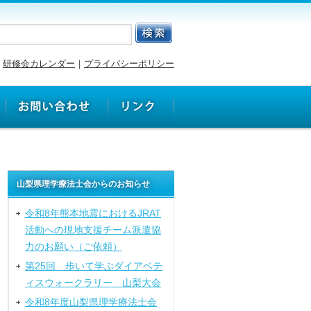
研修会カレンダー
｜
プライバシーポリシー
山梨県理学療法士会からのお知らせ
令和8年熊本地震におけるJRAT
活動への現地支援チーム派遣協
力のお願い（ご依頼）
第25回 歩いて学ぶダイアベテ
ィスウォークラリー 山梨大会
令和8年度山梨県理学療法士会