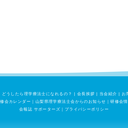
|
どうしたら理学療法士になれるの？
|
会長挨拶
|
当会紹介
|
お
研修会カレンダー
｜
山梨県理学療法士会からのお知らせ
｜
研修会情
会報誌 サポーターズ
｜
プライバシーポリシー