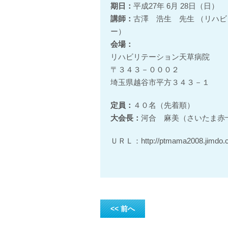
期日：
平成27年 6月 28日（日）
講師：
古澤 浩生 先生 （リハ
ー）
会場：
リハビリテーション天草病院
〒３４３－０００２
埼玉県越谷市平方３４３－１
定員：
４０名（先着順）
大会長：
河合 麻美（さいたま赤
ＵＲＬ：http://ptmama2008.jimdo.
<< 前へ