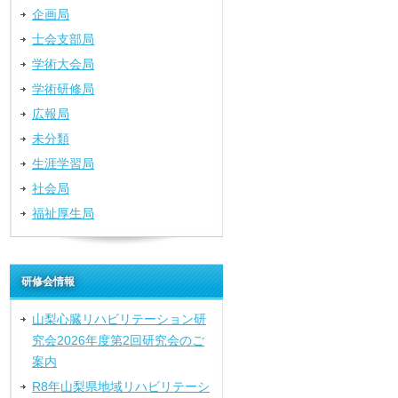
企画局
士会支部局
学術大会局
学術研修局
広報局
未分類
生涯学習局
社会局
福祉厚生局
研修会情報
山梨心臓リハビリテーション研
究会2026年度第2回研究会のご
案内
R8年山梨県地域リハビリテーシ