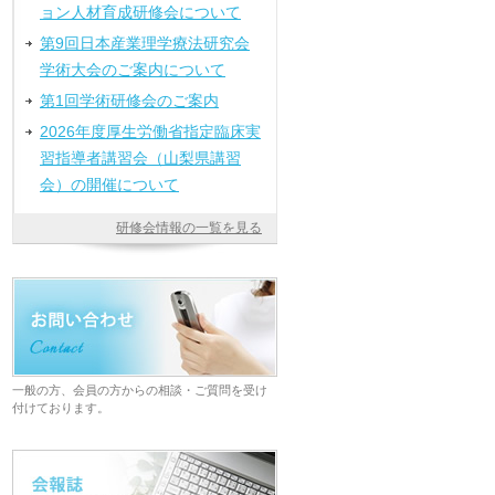
ョン人材育成研修会について
第9回日本産業理学療法研究会
学術大会のご案内について
第1回学術研修会のご案内
2026年度厚生労働省指定臨床実
習指導者講習会（山梨県講習
会）の開催について
研修会情報の一覧を見る
一般の方、会員の方からの相談・ご質問を受け
付けております。