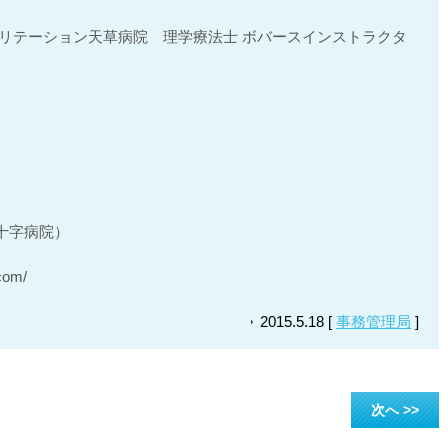
ビリテーション天草病院 理学療法士 ボバースインストラクタ
十字病院）
com/
2015.5.18 [
事務管理局
]
次へ >>