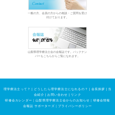
一般の方、会員の方からの相談・ご質問を受け
付けております。
山梨県理学療法士会の会報誌です。バックナン
バーもこちらからご覧になれます。
理学療法士って？
|
どうしたら理学療法士になれるの？
|
会長挨拶
|
当
会紹介
|
お問い合わせ
|
リンク
研修会カレンダー
｜
山梨県理学療法士会からのお知らせ
｜
研修会情報
会報誌 サポーターズ
｜
プライバシーポリシー