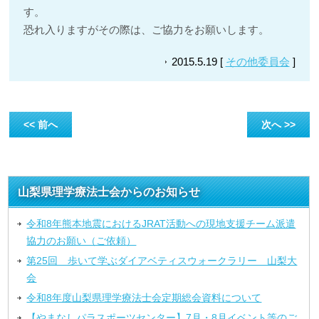
す。
恐れ入りますがその際は、ご協力をお願いします。
2015.5.19 [
その他委員会
]
<< 前へ
次へ >>
山梨県理学療法士会からのお知らせ
令和8年熊本地震におけるJRAT活動への現地支援チーム派遣
協力のお願い（ご依頼）
第25回 歩いて学ぶダイアベティスウォークラリー 山梨大
会
令和8年度山梨県理学療法士会定期総会資料について
【やまなしパラスポーツセンター】7月・8月イベント等のご