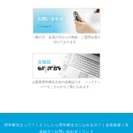
一般の方、会員の方からの相談・ご質問を受け
付けております。
山梨県理学療法士会の会報誌です。バックナン
バーもこちらからご覧になれます。
理学療法士って？
|
どうしたら理学療法士になれるの？
|
会長挨拶
|
当
会紹介
|
お問い合わせ
|
リンク