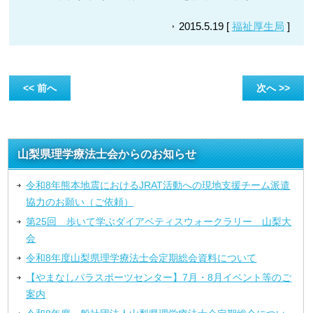
2015.5.19 [
福祉厚生局
]
<< 前へ
次へ >>
山梨県理学療法士会からのお知らせ
令和8年熊本地震におけるJRAT活動への現地支援チーム派遣
協力のお願い（ご依頼）
第25回 歩いて学ぶダイアベティスウォークラリー 山梨大
会
令和8年度山梨県理学療法士会定期総会資料について
【やまなしパラスポーツセンター】7月・8月イベント等のご
案内