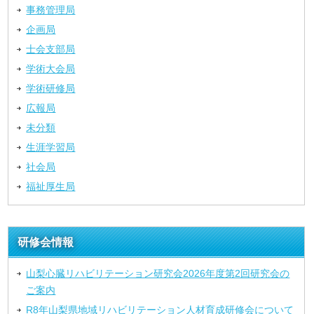
事務管理局
企画局
士会支部局
学術大会局
学術研修局
広報局
未分類
生涯学習局
社会局
福祉厚生局
研修会情報
山梨心臓リハビリテーション研究会2026年度第2回研究会の
ご案内
R8年山梨県地域リハビリテーション人材育成研修会について