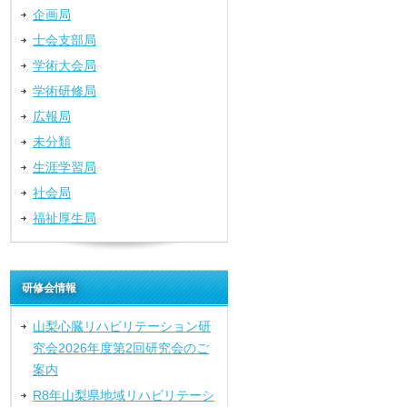
企画局
士会支部局
学術大会局
学術研修局
広報局
未分類
生涯学習局
社会局
福祉厚生局
研修会情報
山梨心臓リハビリテーション研
究会2026年度第2回研究会のご
案内
R8年山梨県地域リハビリテーシ