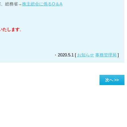
省、総務省→
株主総会に係るQ＆A
いたします
。
2020.5.1 [
お知らせ
事務管理局
]
次へ >>