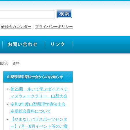
研修会カレンダー
｜
プライバシーポリシー
期総会 資料
山梨県理学療法士会からのお知らせ
第25回 歩いて学ぶダイアベテ
ィスウォークラリー 山梨大会
令和8年度山梨県理学療法士会
定期総会資料について
【やまなしパラスポーツセンタ
ー】7月・8月イベント等のご案