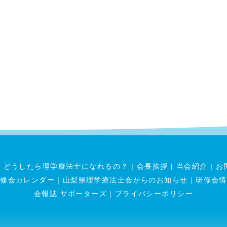
|
どうしたら理学療法士になれるの？
|
会長挨拶
|
当会紹介
|
お
研修会カレンダー
｜
山梨県理学療法士会からのお知らせ
｜
研修会情
会報誌 サポーターズ
｜
プライバシーポリシー