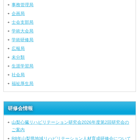
事務管理局
企画局
士会支部局
学術大会局
学術研修局
広報局
未分類
生涯学習局
社会局
福祉厚生局
研修会情報
山梨心臓リハビリテーション研究会2026年度第2回研究会の
ご案内
R8年山梨県地域リハビリテーション人材育成研修会について