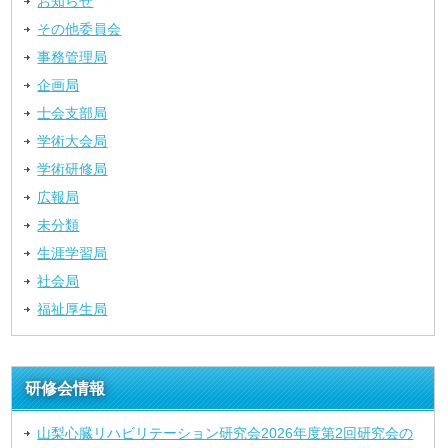
お知らせ
その他委員会
事務管理局
企画局
士会支部局
学術大会局
学術研修局
広報局
未分類
生涯学習局
社会局
福祉厚生局
研修会情報
山梨心臓リハビリテーション研究会2026年度第2回研究会の