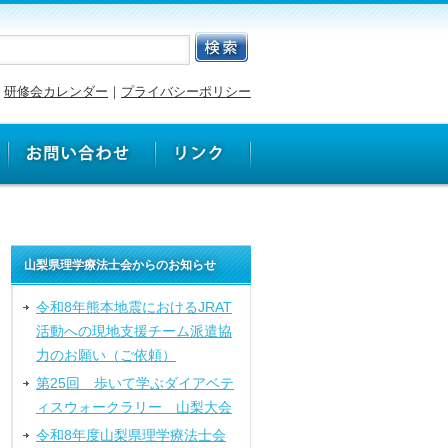
研修会カレンダー
｜
プライバシーポリシー
山梨県理学療法士会からのお知らせ
令和8年熊本地震におけるJRAT
活動への現地支援チーム派遣協
力のお願い（ご依頼）
第25回 歩いて学ぶダイアベテ
ィスウォークラリー 山梨大会
令和8年度山梨県理学療法士会