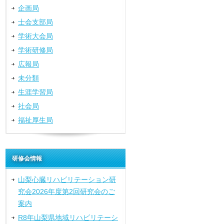
企画局
士会支部局
学術大会局
学術研修局
広報局
未分類
生涯学習局
社会局
福祉厚生局
研修会情報
山梨心臓リハビリテーション研
究会2026年度第2回研究会のご
案内
R8年山梨県地域リハビリテーシ