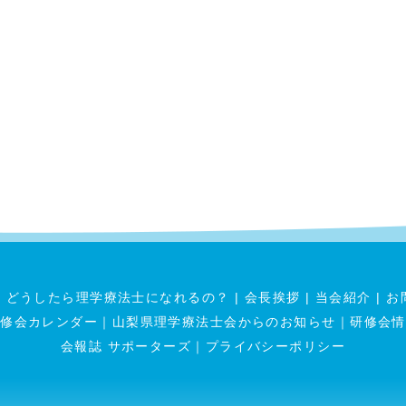
|
どうしたら理学療法士になれるの？
|
会長挨拶
|
当会紹介
|
お
研修会カレンダー
｜
山梨県理学療法士会からのお知らせ
｜
研修会情
会報誌 サポーターズ
｜
プライバシーポリシー