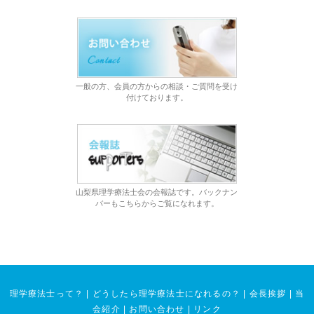
一般の方、会員の方からの相談・ご質問を受け
付けております。
山梨県理学療法士会の会報誌です。バックナン
バーもこちらからご覧になれます。
理学療法士って？
|
どうしたら理学療法士になれるの？
|
会長挨拶
|
当
会紹介
|
お問い合わせ
|
リンク