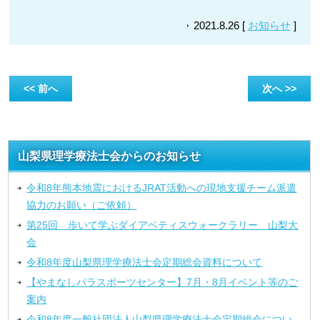
2021.8.26 [
お知らせ
]
<< 前へ
次へ >>
山梨県理学療法士会からのお知らせ
令和8年熊本地震におけるJRAT活動への現地支援チーム派遣
協力のお願い（ご依頼）
第25回 歩いて学ぶダイアベティスウォークラリー 山梨大
会
令和8年度山梨県理学療法士会定期総会資料について
【やまなしパラスポーツセンター】7月・8月イベント等のご
案内
令和8年度一般社団法人山梨県理学療法士会定期総会につい