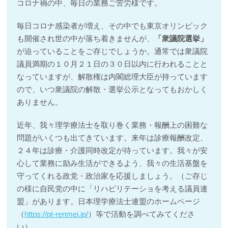
コロナ禍の中、毎日の業務ご苦労様です。
毎日コロナ感染者が増え、その中でも東京オリンピック
も開催され世の中が落ち着きませんが、
「衆議院選挙」
が迫っていることをご存じでしょうか。通常では衆議院
議員満期の１０月２１日の３０日以内に行われることと
なっていますが、解散権は内閣総理大臣が持っています
ので、いつ衆議院の解散・選挙公示となってもおかしく
ありません。
近年、我々理学療法士を取り巻く業務・報酬上の困難な
問題がいくつも出てきています。来年は診療報酬改定、
２４年は診療・介護同時改定が待っています。我々が安
心して業務に励み生活ができるよう、我々の生活基盤を
守ってくれる政党・政治家を応援しましょう。（ご存じ
の様に自民党の中に「リハビリテーショを考える議員連
盟」があります。日本理学療法士連盟のホームページ
（
https://pt-renmei.jp/
）等で活動を調べてみてくださ
い）。